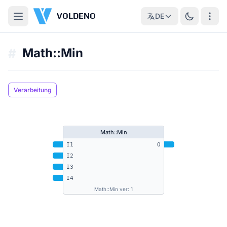
VOLDENO
DE
Math::Min
#
Verarbeitung
Math::Min
I1
O
I2
I3
I4
Math::Min ver: 1