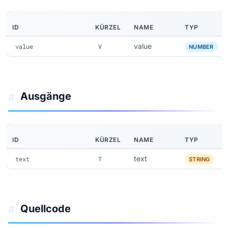
ID
KÜRZEL
NAME
TYP
value
value
V
NUMBER
Ausgänge
#
ID
KÜRZEL
NAME
TYP
text
text
T
STRING
Quellcode
#