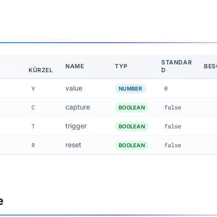
STANDAR
NAME
TYP
BES
KÜRZEL
D
value
V
0
NUMBER
capture
C
false
BOOLEAN
trigger
T
false
BOOLEAN
reset
R
false
BOOLEAN
e