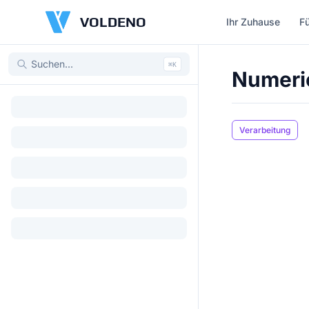
VOLDENO
Ihr Zuhause
F
⌘
K
Numeric
Verarbeitung