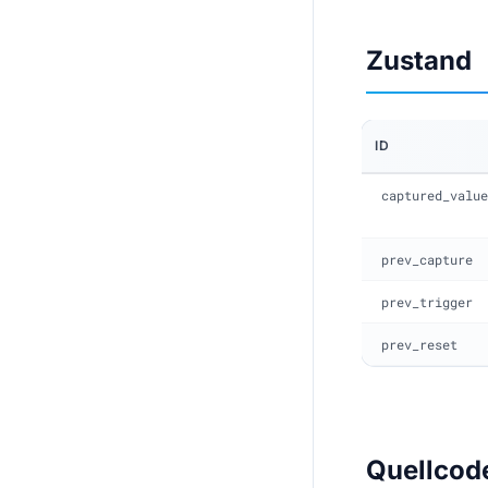
Zustand
ID
captured_value
prev_capture
prev_trigger
prev_reset
Quellcod