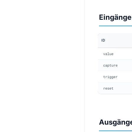
Eingänge
ID
value
capture
trigger
reset
Ausgäng