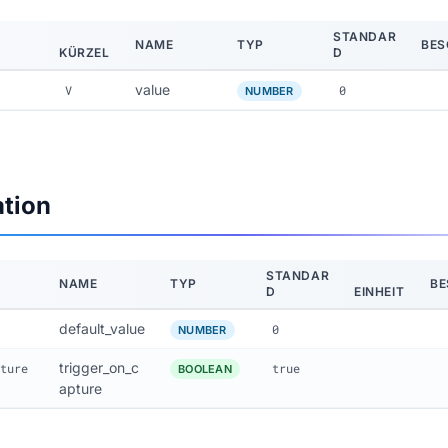
STANDAR
NAME
TYP
BES
KÜRZEL
D
value
V
0
NUMBER
ation
STANDAR
NAME
TYP
BE
D
EINHEIT
default_value
0
NUMBER
trigger_on_c
ture
true
BOOLEAN
apture