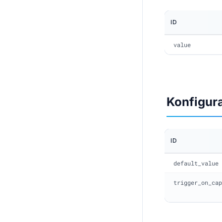
ID
value
Konfigur
ID
default_value
trigger_on_cap