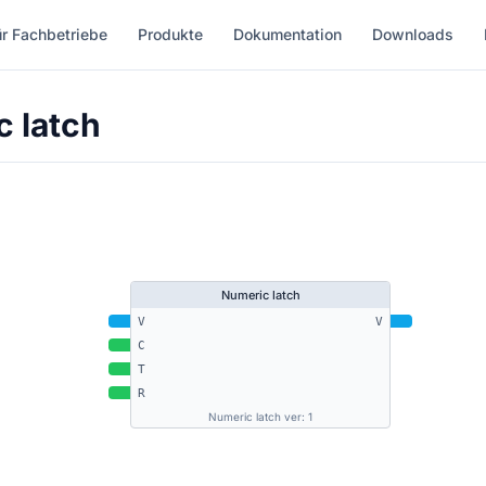
ür Fachbetriebe
Produkte
Dokumentation
Downloads
 latch
Numeric latch
V
V
C
T
R
Numeric latch ver: 1