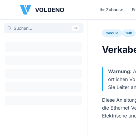
VOLDENO
Ihr Zuhause
F
⌘
K
module
hub
Verkab
Warnung:
A
örtlichen Vo
Sie Leiter a
Diese Anleitun
die Ethernet-V
Elektrische u