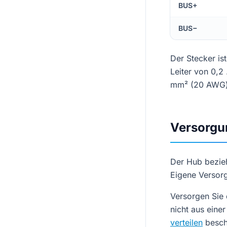
BUS+
BUS−
Der Stecker i
Leiter von 0,2
mm² (20 AWG) 
Versorgu
Der Hub bezie
Eigene Versor
Versorgen Sie 
nicht aus eine
verteilen
beschr