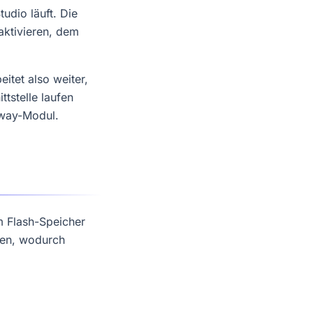
udio läuft. Die
aktivieren, dem
eitet also weiter,
tstelle laufen
eway-Modul.
m Flash-Speicher
ben, wodurch