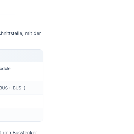
nittstelle, mit der
module
(BUS+, BUS−)
f den Busstecker