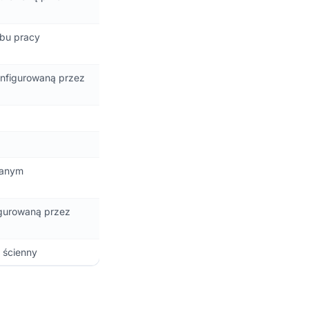
ybu pracy
onfigurowaną przez
wanym
igurowaną przez
 ścienny