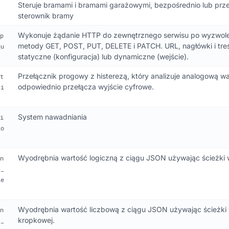
Steruje bramami i bramami garażowymi, bezpośrednio lub prz
sterownik bramy
Wykonuje żądanie HTTP do zewnętrznego serwisu po wyzwole
p
metody GET, POST, PUT, DELETE i PATCH. URL, nagłówki i tr
qu
statyczne (konfiguracja) lub dynamiczne (wejście).
Przełącznik progowy z histerezą, który analizuje analogową wa
t
odpowiednio przełącza wyjście cyfrowe.
si
System nawadniania
i
io
Wyodrębnia wartość logiczną z ciągu JSON używając ścieżki w
n
t_
le
Wyodrębnia wartość liczbową z ciągu JSON używając ścieżki 
n
kropkowej.
t_