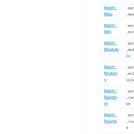
Math::
mat
Max
_ma
Math::
mat
Min
_mi
Math::
mat
Modulo
_mo
lo
Math::
mat
Multipl
_mu
y
ipl
Math::
mat
Rando
_ra
m
om
Math::
mat
Round
_ro
d