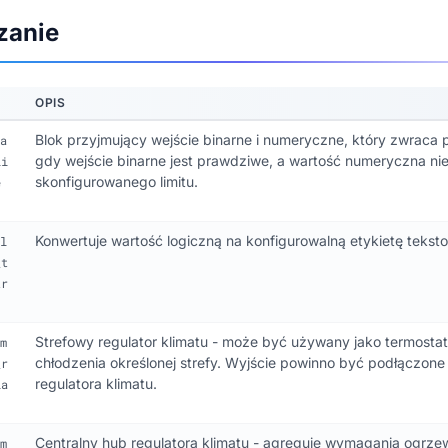
zanie
OPIS
Blok przyjmujący wejście binarne i numeryczne, który zwraca 
a
gdy wejście binarne jest prawdziwe, a wartość numeryczna ni
li
skonfigurowanego limitu.
e
Konwertuje wartość logiczną na konfigurowalną etykietę tekst
l
_t
tr
Strefowy regulator klimatu - może być używany jako termostat
m
chłodzenia określonej strefy. Wyjście powinno być podłączone
_r
regulatora klimatu.
la
Centralny hub regulatora klimatu - agreguje wymagania ogrze
m