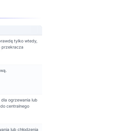
prawdę tylko wtedy,
e przekracza
ową.
 dla ogrzewania lub
 do centralnego
wania lub chłodzenia