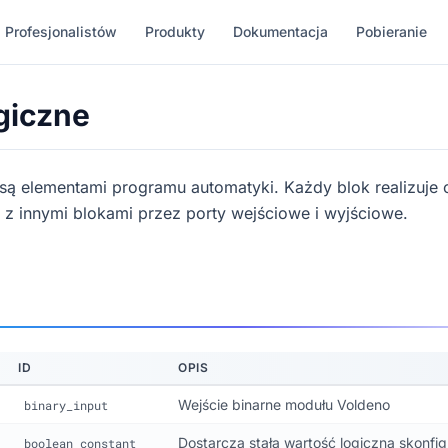
 Profesjonalistów
Produkty
Dokumentacja
Pobieranie
ogiczne
 są elementami programu automatyki. Każdy blok realizuje o
 z innymi blokami przez porty wejściowe i wyjściowe.
ID
OPIS
Wejście binarne modułu Voldeno
binary_input
Dostarcza stałą wartość logiczną skonf
boolean_constant