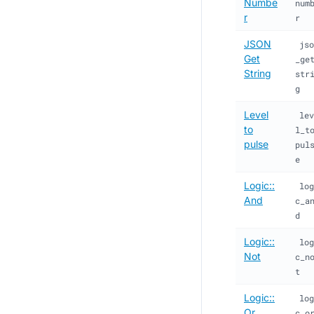
Numbe
num
r
r
JSON
jso
Get
_ge
String
str
g
Level
lev
to
l_t
pulse
pul
e
Logic::
log
And
c_a
d
Logic::
log
Not
c_n
t
Logic::
log
Or
c_o