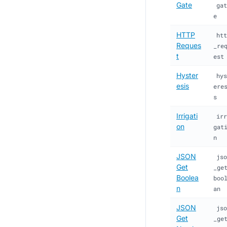
Gate
gat
e
HTTP
htt
Reques
_re
t
est
Hyster
hys
esis
ere
s
Irrigati
irr
on
gat
n
JSON
jso
Get
_ge
Boolea
boo
n
an
JSON
jso
Get
_ge