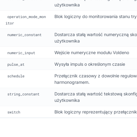
użytkownika
Blok logiczny do monitorowania stanu tr
operation_mode_mon
itor
Dostarcza stałą wartość numeryczną sk
numeric_constant
użytkownika
Wejście numeryczne modułu Voldeno
numeric_input
Wysyła impuls o określonym czasie
pulse_at
Przełącznik czasowy z dowolnie regulo
schedule
harmonogramem.
Dostarcza stałą wartość tekstową skonf
string_constant
użytkownika
Blok logiczny reprezentujący przełącznik
switch