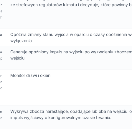
ze strefowych regulatorów klimatu i decyduje, które powinny 
_r
la
_h
Opóźnia zmiany stanu wyjścia w oparciu o czasy opóźnienia wł
a
wyłączenia
Generuje opóźniony impuls na wyjściu po wyzwoleniu zboczem
a
wejściu
_p
e
Monitor drzwi i okien
r
nd
mo
o
Wykrywa zbocza narastające, opadające lub oba na wejściu lo
e
impuls wyjściowy o konfigurowalnym czasie trwania.
te
r