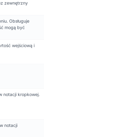
ez zewnętrzny
niu. Obsługuje
eść mogą być
rtość wejściową i
 notacji kropkowej.
w notacji