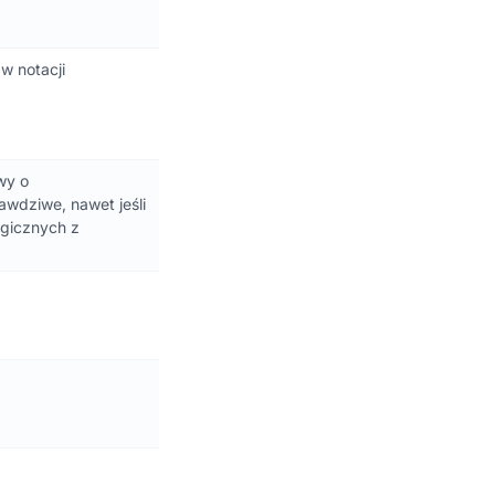
w notacji
wy o
awdziwe, nawet jeśli
ogicznych z