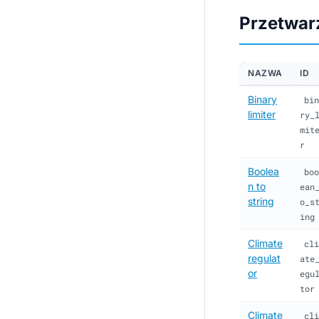
Przetwar
NAZWA
ID
Binary
bin
limiter
ry_
mit
r
Boolea
boo
n to
ean
string
o_s
ing
Climate
cli
regulat
ate
or
egu
tor
Climate
cli