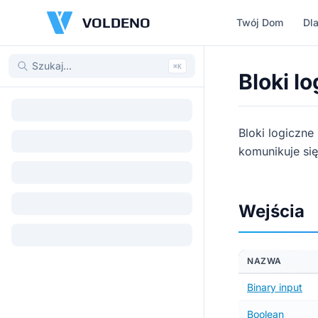
VOLDENO
Twój Dom
Dla
⌘
K
Bloki l
Bloki logiczne
komunikuje się
Wejścia
NAZWA
Binary input
Boolean