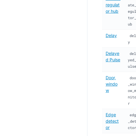
regulat
ate
or hub
egu
tor
ub
Delay
del
y
Delaye
del
d Pulse
yed
uls
Door,
doo
windo
_wi
w
ow_
nit
r
Edge
edg
detect
_de
or
cto