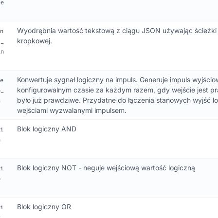
be
Wyodrębnia wartość tekstową z ciągu JSON używając ścieżki 
n
kropkowej.
t_
in
Konwertuje sygnał logiczny na impuls. Generuje impuls wyjścio
e
konfigurowalnym czasie za każdym razem, gdy wejście jest pr
o_
było już prawdziwe. Przydatne do łączenia stanowych wyjść l
s
wejściami wyzwalanymi impulsem.
Blok logiczny AND
i
n
Blok logiczny NOT - neguje wejściową wartość logiczną
i
o
Blok logiczny OR
i
r