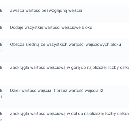
Zwraca wartość bezwzględną wejścia
h
s
Dodaje wszystkie wartości wejściowe bloku
h
d
Oblicza średnią ze wszystkich wartości wejściowych bloku
h
er
Zaokrągla wartość wejściową w górę do najbliższej liczby całk
h
i
Dzieli wartość wejścia I1 przez wartość wejścia I2
h
vi
Zaokrągla wartość wejściową w dół do najbliższej liczby całkow
h
oo