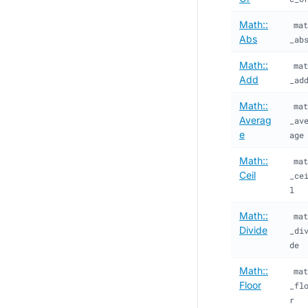
Math::
mat
Abs
_ab
Math::
mat
Add
_ad
Math::
mat
Averag
_av
e
age
Math::
mat
Ceil
_ce
l
Math::
mat
Divide
_di
de
Math::
mat
Floor
_fl
r