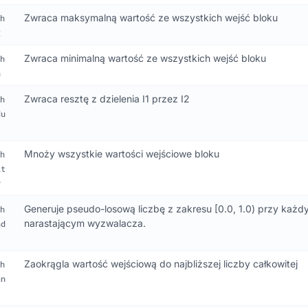
Zwraca maksymalną wartość ze wszystkich wejść bloku
h
x
Zwraca minimalną wartość ze wszystkich wejść bloku
h
n
Zwraca resztę z dzielenia I1 przez I2
h
du
Mnoży wszystkie wartości wejściowe bloku
h
lt
y
Generuje pseudo-losową liczbę z zakresu [0.0, 1.0) przy każ
h
narastającym wyzwalacza.
nd
Zaokrągla wartość wejściową do najbliższej liczby całkowitej
h
un