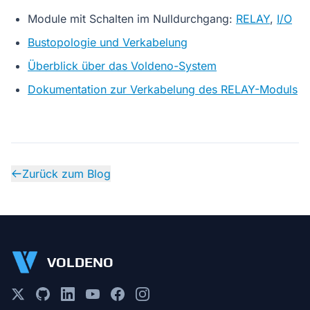
Module mit Schalten im Nulldurchgang:
RELAY
,
I/O
Bustopologie und Verkabelung
Überblick über das Voldeno-System
Dokumentation zur Verkabelung des RELAY-Moduls
Zurück zum Blog
VOLDENO