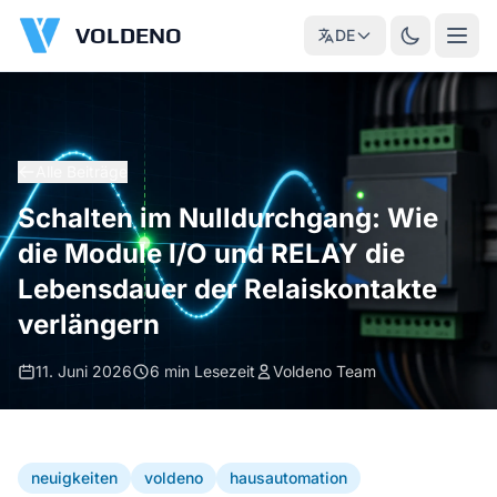
VOLDENO
DE
Alle Beiträge
Schalten im Nulldurchgang: Wie
die Module I/O und RELAY die
Lebensdauer der Relaiskontakte
verlängern
11. Juni 2026
6 min Lesezeit
Voldeno Team
neuigkeiten
voldeno
hausautomation