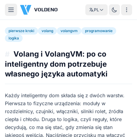
VOLDENO
PL
pierwsze kroki
volang
volangvm
programowanie
logika
Volang i VolangVM: po co
#
inteligentny dom potrzebuje
własnego języka automatyki
Każdy inteligentny dom składa się z dwóch warstw.
Pierwsza to fizyczne urządzenia: moduły w
rozdzielnicy, czujniki, włączniki, silniki rolet, źródła
ciepła i chłodu. Druga to logika, czyli reguły, które
decydują, co ma się stać, gdy zmienia się stan
jakiegoś wejścia. Naciśnięcie przycisku ma włączyć